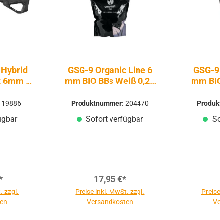
Hybrid
GSG-9 Organic Line 6
GSG-9 
z 6mm -
mm BIO BBs Weiß 0,20
mm BIO
AEG
g 5.000 Stück
g 
:
19886
Produktnummer:
204470
Produ
ügbar
Sofort verfügbar
So
*
17,95 €*
. zzgl.
Preise inkl. MwSt. zzgl.
Preise
ten
Versandkosten
Ve