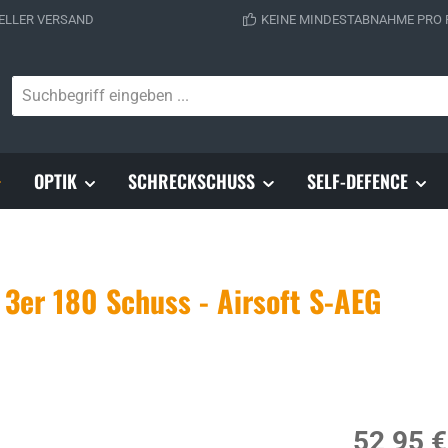
ELLER VERSAND
KEINE MINDESTABNAHME PRO
OPTIK
SCHRECKSCHUSS
SELF-DEFENCE
3er 180 Schuss - Airsoft S-AEG
Regulärer Prei
52,95 €