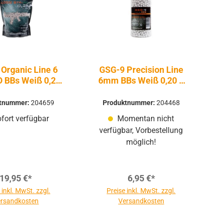
Organic Line 6
GSG-9 Precision Line
 BBs Weiß 0,25
6mm BBs Weiß 0,20 g
4.000 Stück
2.000 Stück
ktnummer:
204659
Produktnummer:
204468
fort verfügbar
Momentan nicht
verfügbar, Vorbestellung
möglich!
19,95 €*
6,95 €*
 inkl. MwSt. zzgl.
Preise inkl. MwSt. zzgl.
rsandkosten
Versandkosten