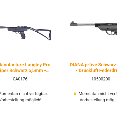
anufacture Langley Pro
DIANA p-five Schwar
iper Schwarz 5,5mm -
- Druckluft Federdr
ruckluft Federdruck |
Knicklauf
CA0176
10500200
Knicklauf
omentan nicht verfügbar,
Momentan nicht verf
Vorbestellung möglich!
Vorbestellung mögli