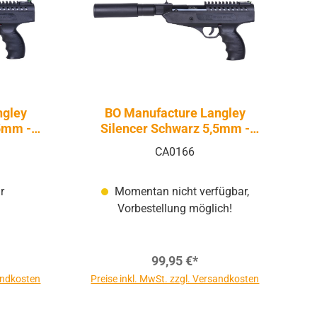
ngley
BO Manufacture Langley
,5mm -
Silencer Schwarz 5,5mm -
ck |
Druckluft Federdruck |
CA0166
Knicklauf
r
Momentan nicht verfügbar,
Vorbestellung möglich!
99,95 €*
sandkosten
Preise inkl. MwSt. zzgl. Versandkosten