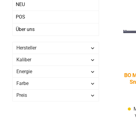
NEU
POS
Über uns
Hersteller
Kaliber
Energie
BO M
Sn
Farbe
D
Preis
M