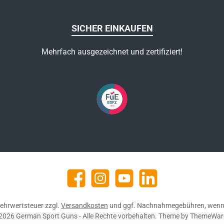
SICHER EINKAUFEN
Mehrfach ausgezeichnet und zertifiziert!
Facebook
Instagram
YouTube
https://de.linkedin.com/c
 Mehrwertsteuer zzgl.
Versandkosten
und ggf. Nachnahmegebühren, wenn 
2026 German Sport Guns - Alle Rechte vorbehalten. Theme by
ThemeWar