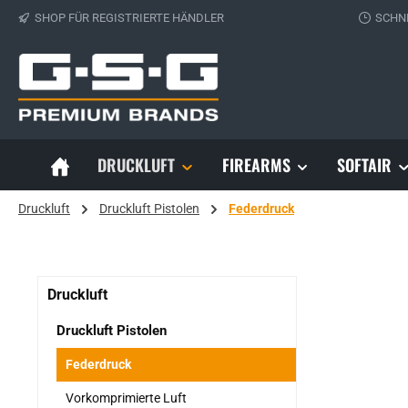
SHOP FÜR REGISTRIERTE HÄNDLER
SCHN
 Hauptinhalt springen
Zur Suche springen
Zur Hauptnavigation springen
DRUCKLUFT
FIREARMS
SOFTAIR
Druckluft
Druckluft Pistolen
Federdruck
Druckluft
Druckluft Pistolen
Federdruck
Vorkomprimierte Luft