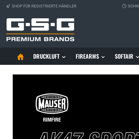
SHOP FÜR REGISTRIERTE HÄNDLER
SCHN
 Hauptinhalt springen
Zur Suche springen
Zur Hauptnavigation springen
DRUCKLUFT
FIREARMS
SOFTAIR
Bildergalerie überspringen