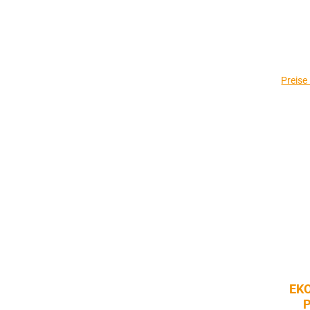
Preise
EKO
P