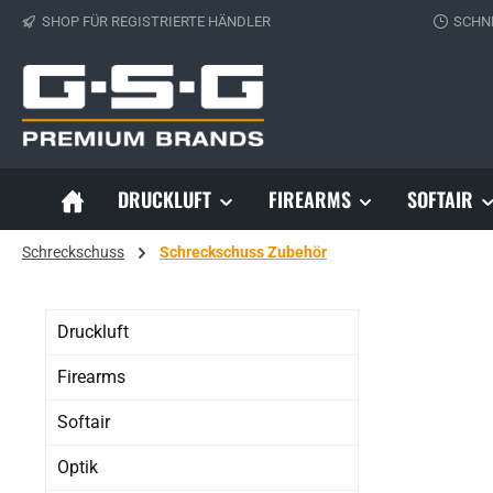
SHOP FÜR REGISTRIERTE HÄNDLER
SCHN
 Hauptinhalt springen
Zur Suche springen
Zur Hauptnavigation springen
DRUCKLUFT
FIREARMS
SOFTAIR
Schreckschuss
Schreckschuss Zubehör
Druckluft
Firearms
Softair
Optik