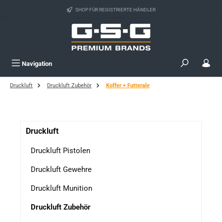
Zum Hauptinhalt springen
SHOP FÜR REGISTRIERTE HÄNDLER
Navigation
Druckluft
Druckluft Zubehör
Koffer + Futterale
Druckluft
Druckluft Pistolen
Druckluft Gewehre
Druckluft Munition
Druckluft Zubehör