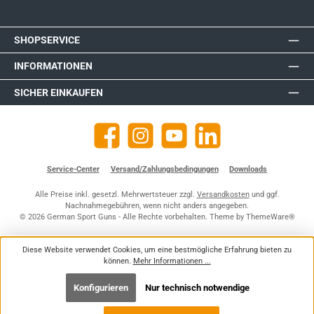
SHOPSERVICE
INFORMATIONEN
SICHER EINKAUFEN
Facebook
Instagram
YouTube
https://de.linkedin.com/company
Service-Center
Versand/Zahlungsbedingungen
Downloads
Alle Preise inkl. gesetzl. Mehrwertsteuer zzgl.
Versandkosten
und ggf.
Nachnahmegebühren, wenn nicht anders angegeben.
© 2026 German Sport Guns - Alle Rechte vorbehalten. Theme by
ThemeWare®
Diese Website verwendet Cookies, um eine bestmögliche Erfahrung bieten zu
können.
Mehr Informationen ...
Konfigurieren
Nur technisch notwendige