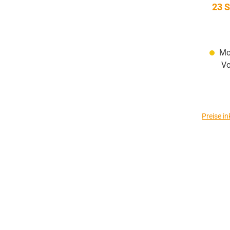
23 S
Mom
Vo
Preise i