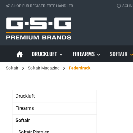
SHOP FÜR REGISTRIERTE HÄNDLER
SCHN
 Hauptinhalt springen
Zur Suche springen
Zur Hauptnavigation springen
DRUCKLUFT
FIREARMS
SOFTAIR
Softair
Softair Magazine
Federdruck
Druckluft
Firearms
Softair
Softair Pistolen