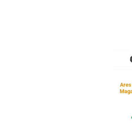
Ares
Maga
A