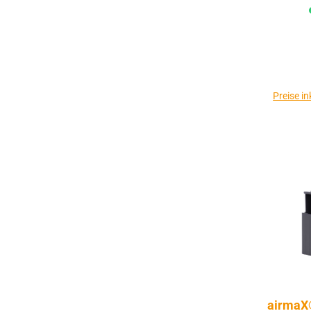
Preise i
airmaX