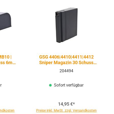
MB10 |
GSG 4406|4410|4411|4412
uss 6mm
Sniper Magazin 30 Schuss
uck
6mm - Airsoft Federdruck
204494
r
Sofort verfügbar
14,95 €*
sandkosten
Preise inkl. MwSt. zzgl. Versandkosten