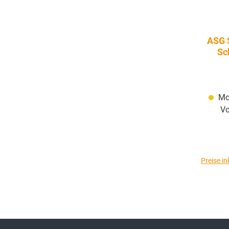
ASG 
Sc
Mom
Vo
Preise i