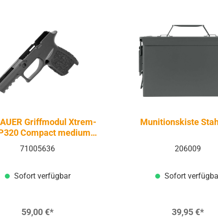
SAUER Griffmodul Xtrem-
Munitionskiste Sta
 P320 Compact medium -
Firearms
71005636
206009
Sofort verfügbar
Sofort verfügba
59,00 €*
39,95 €*