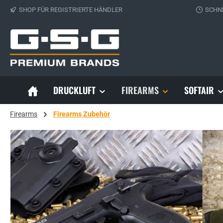
SHOP FÜR REGISTRIERTE HÄNDLER
SCHN
 Hauptinhalt springen
Zur Suche springen
Zur Hauptnavigation springen
DRUCKLUFT
FIREARMS
SOFTAIR
Firearms
Firearms Zubehör