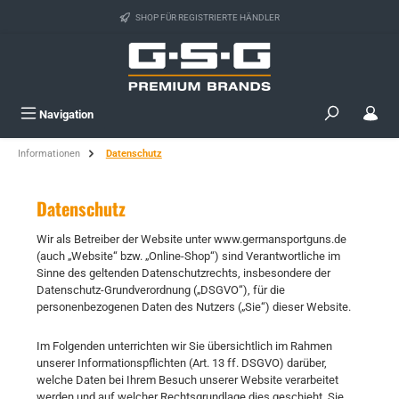
Zum Hauptinhalt springen
SHOP FÜR REGISTRIERTE HÄNDLER
Navigation
Informationen
Datenschutz
Datenschutz
Wir als Betreiber der Website unter www.germansportguns.de
(auch „Website“ bzw. „Online-Shop“) sind Verantwortliche im
Sinne des geltenden Datenschutzrechts, insbesondere der
Datenschutz-Grundverordnung („DSGVO“), für die
personenbezogenen Daten des Nutzers („Sie“) dieser Website.
Im Folgenden unterrichten wir Sie übersichtlich im Rahmen
unserer Informationspflichten (Art. 13 ff. DSGVO) darüber,
welche Daten bei Ihrem Besuch unserer Website verarbeitet
werden und auf welcher Rechtsgrundlage dies geschieht. Sie