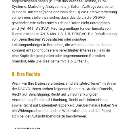
abgeschlossen haben (z.B. für das Website-Hosting, CRM-
Systeme, Marketing-Analysen etc.). Sofern Auftragsverarbeiter
in einem Drittstaat (nicht innerhalb der EU) die Datenverarbeitung
vornehmen, stellen wir sicher, dass das durch die DSGVO
gewährleistete Schutzniveau deiner Daten nicht untergraben
wird (Art. 44 ff DSGVO). Rechtsgrundlage für den Einsatz von
Dienstleistern ist Art. 6 Abs. 1 S. 1 lit. f DSGVO. Die Beauftragung
von Dienstleistern (Spezialisten oder sonstige
Leistungserbringer in Bereichen, die wir nicht selbst bedienen
können) entspricht unserem berechtigten Interesse. Falls du
eine Kopie der geeigneten oder angemessenen Garantien
brauchst, teile uns dies gerne mit (s.o. Ziffer 1).
8. Ihre Rechte
Wenn wir Ihre Daten verarbeiten, sind Sie „Betroffener“ im Sinne
der DSGVO. Ihnen stehen folgende Rechte zu: Auskunftsrecht,
Recht auf Berichtigung, Recht auf Einschränkung der
Verarbeitung, Recht auf Löschung, Recht auf Unterrichtung
sowie Recht auf Datenübertragbarkeit. Darüber hinaus haben Sie
ein Widerspruchsrecht und ein Widerrufsrecht und das Recht,
sich bei der Aufsichtsbehörde zu beschweren.