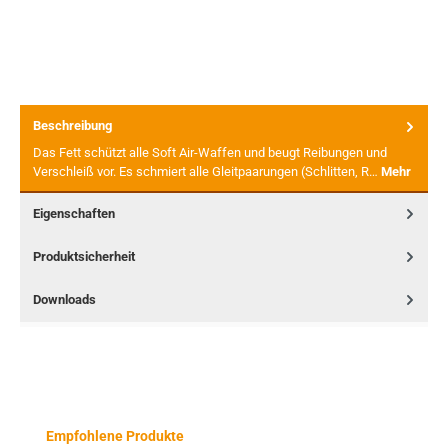
Beschreibung
Das Fett schützt alle Soft Air-Waffen und beugt Reibungen und
Verschleiß vor. Es schmiert alle Gleitpaarungen (Schlitten, R…
Mehr
Eigenschaften
Produktsicherheit
Downloads
Produktgalerie überspringen
Empfohlene Produkte