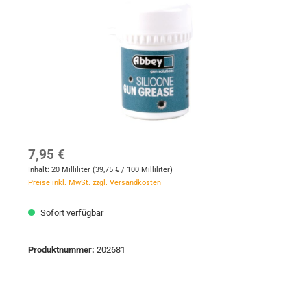
Regulärer Preis:
7,95 €
Inhalt:
20 Milliliter
(39,75 € / 100 Milliliter)
Preise inkl. MwSt. zzgl. Versandkosten
Sofort verfügbar
Produktnummer:
202681