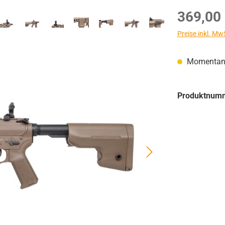
Regulärer Prei
369,00
Preise inkl. Mw
Momentan n
Produktnum