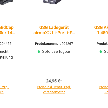
MidCap
GSG Ladegerät
GSG Ak
0er 140
airmaX® Li-Po/Li-Fe
1.450
Airsoft
Schwarz - Airsoft
EG
204455
Produktnummer:
204267
Produ
nicht
Sofort verfügbar
So
stellung
*
24,95 €*
. zzgl.
Preise inkl. MwSt. zzgl.
Preise
ten
Versandkosten
Ve