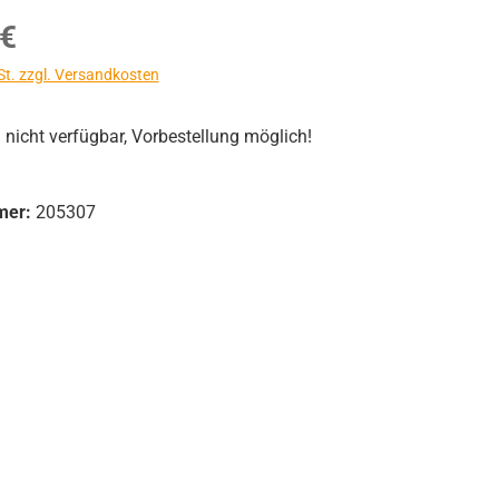
s:
 €
St. zzgl. Versandkosten
icht verfügbar, Vorbestellung möglich!
mer:
205307