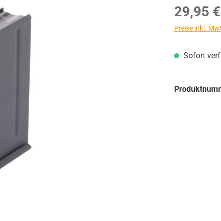
Regulärer Prei
29,95 €
Preise inkl. Mw
Sofort ver
Produktnum