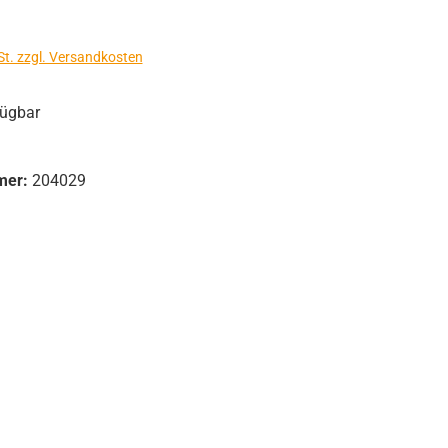
s:
St. zzgl. Versandkosten
fügbar
mer:
204029