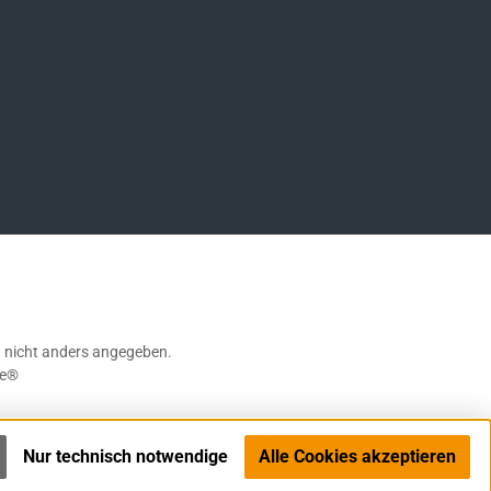
ompany/german-sport-guns-gmbh
nicht anders angegeben.
e®
Nur technisch notwendige
Alle Cookies akzeptieren