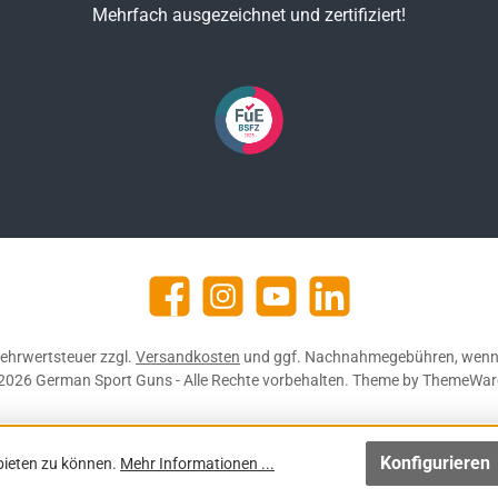
Mehrfach ausgezeichnet und zertifiziert!
Facebook
Instagram
YouTube
https://de.linkedin.com/c
 Mehrwertsteuer zzgl.
Versandkosten
und ggf. Nachnahmegebühren, wenn 
2026 German Sport Guns - Alle Rechte vorbehalten. Theme by
ThemeWar
Konfigurieren
bieten zu können.
Mehr Informationen ...