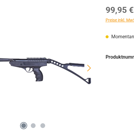
Regulärer Prei
99,95 €
Preise inkl. Mw
Momentan n
Produktnum