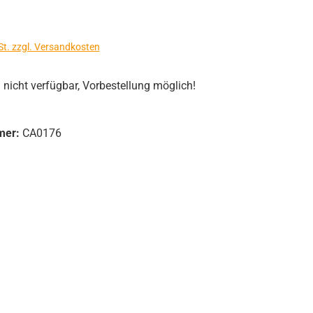
s:
St. zzgl. Versandkosten
icht verfügbar, Vorbestellung möglich!
mer:
CA0176