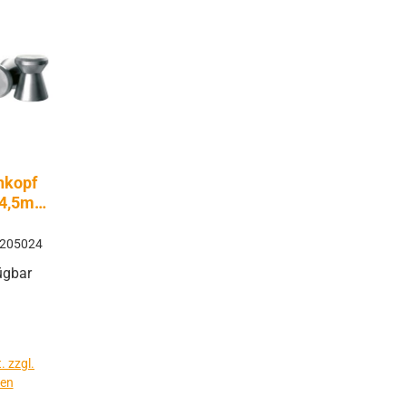
hkopf
t 4,5mm
k
205024
ügbar
. zzgl.
ten