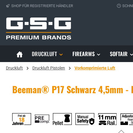
SHOP FÜR REGISTRIERTE HÄNDLER
SCHN
 Hauptinhalt springen
Zur Suche springen
Zur Hauptnavigation springen
DRUCKLUFT
FIREARMS
SOFTAIR
Druckluft
Druckluft Pistolen
Vorkomprimierte Luft
Beeman® P17 Schwarz 4,5mm - 