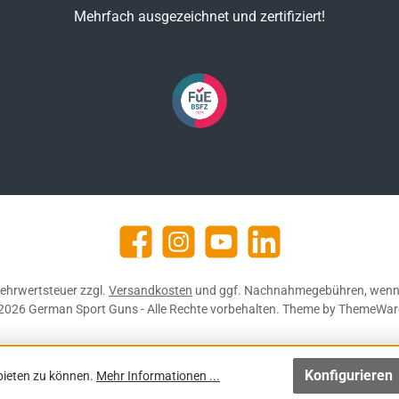
Mehrfach ausgezeichnet und zertifiziert!
Facebook
Instagram
YouTube
https://de.linkedin.com/c
 Mehrwertsteuer zzgl.
Versandkosten
und ggf. Nachnahmegebühren, wenn 
2026 German Sport Guns - Alle Rechte vorbehalten. Theme by
ThemeWar
Konfigurieren
bieten zu können.
Mehr Informationen ...