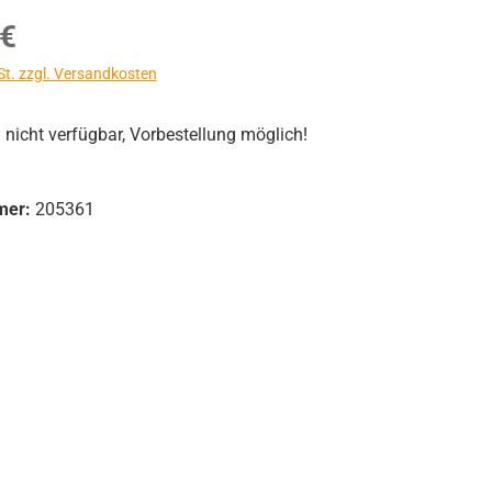
s:
 €
St. zzgl. Versandkosten
icht verfügbar, Vorbestellung möglich!
mer:
205361