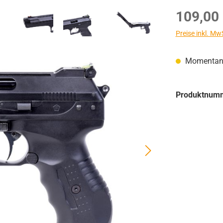
Regulärer Prei
109,00
Preise inkl. Mw
Momentan n
Produktnum