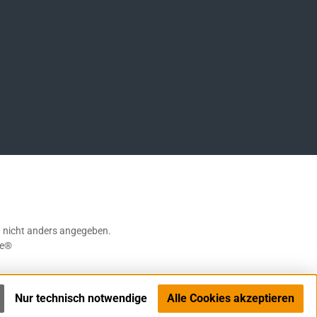
ompany/german-sport-guns-gmbh
nicht anders angegeben.
e®
Nur technisch notwendige
Alle Cookies akzeptieren