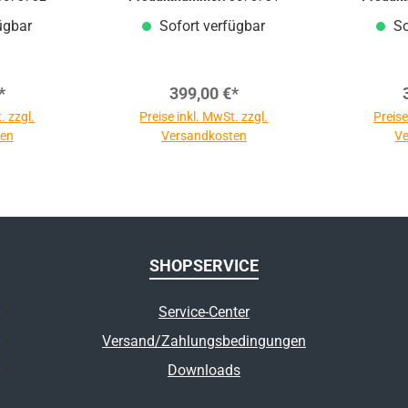
ügbar
Sofort verfügbar
So
*
399,00 €*
. zzgl.
Preise inkl. MwSt. zzgl.
Preise
ten
Versandkosten
Ve
SHOPSERVICE
Service-Center
Versand/Zahlungsbedingungen
Downloads