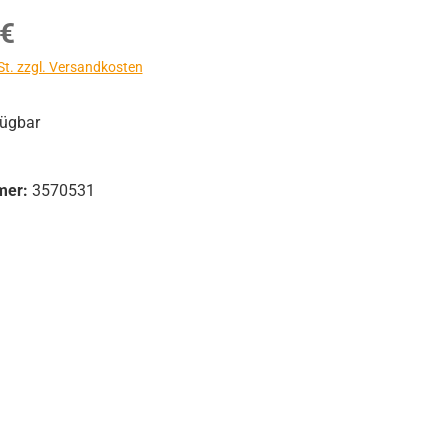
s:
 €
St. zzgl. Versandkosten
fügbar
mer:
3570531