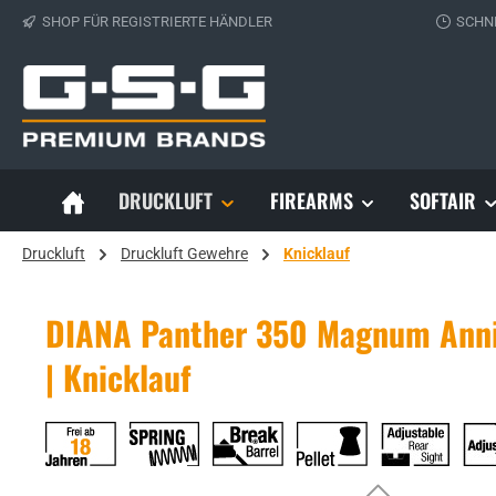
SHOP FÜR REGISTRIERTE HÄNDLER
SCHN
 Hauptinhalt springen
Zur Suche springen
Zur Hauptnavigation springen
DRUCKLUFT
FIREARMS
SOFTAIR
Druckluft
Druckluft Gewehre
Knicklauf
DIANA Panther 350 Magnum Anniv
| Knicklauf