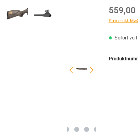
Regulärer Prei
559,00
Preise inkl. Mw
Sofort ver
Produktnum