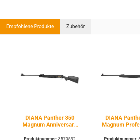
Empfohlene Produkte
Zubehör
Produktgalerie überspringen
DIANA Panther 350
DIANA Panthe
Magnum Anniversary
Magnum Profe
grey-black 4,5mm -
5,5 mm - Dru
Druckluft Federdruck |
Federdruck | K
Produktnummer:
3570532
Produktnummer: