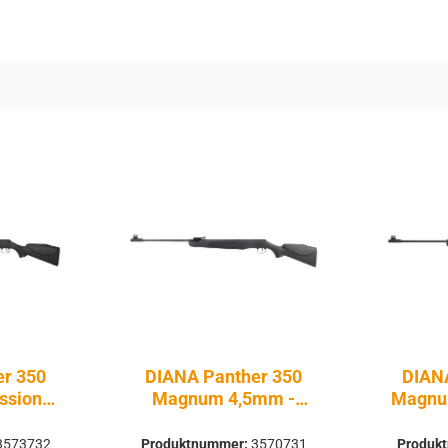
r 350
DIANA Panther 350
DIAN
ssional
Magnum 4,5mm -
Magnum
ckluft
Druckluft Federdruck |
4,5 m
nicklauf
Knicklauf
Federdr
3573732
Produktnummer:
3570731
Produk