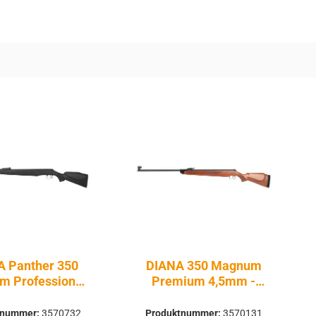
A Panther 350
DIANA 350 Magnum
 Professional
Premium 4,5mm -
m - Druckluft
Druckluft Federdruck |
uck | Knicklauf
Knicklauf
tnummer:
3570732
Produktnummer:
3570131