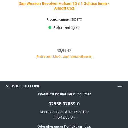
Dan Wesson Revolver Hülsen 25 x 1 Schuss 6mm -
Airsoft Co2
Produktnummer:
203277
Sofort verfügbar
42,95 €*
Preise inkl. MwSt. zzgl. Versandkosten
SERVICE-HOTLINE
Unterstützung und Beratung unter:
02938 97839-0
Mo-Do: 8-12.30 & 13-16.30 Uhr
Fr: 8-12.30 Uhr
Oder über unser
Kontaktformular
.