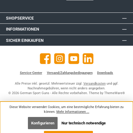
SHOPSERVICE
INFORMATIONEN
SICHER EINKAUFEN
Facebook
Instagram
YouTube
https://de.linkedin.com/company
Service-Center
Versand/Zahlungsbedingungen
Downloads
Alle Preise inkl. gesetzl. Mehrwertsteuer zzgl.
Versandkosten
und ggf.
Nachnahmegebühren, wenn nicht anders angegeben.
© 2026 German Sport Guns - Alle Rechte vorbehalten. Theme by
ThemeWare®
Diese Website verwendet Cookies, um eine bestmögliche Erfahrung bieten zu
können.
Mehr Informationen ...
Konfigurieren
Nur technisch notwendige