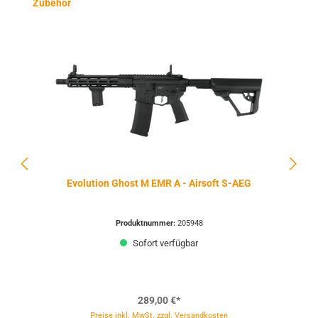
Produktgalerie überspringen
Zubehör
Evolution Ghost M EMR A - Airsoft S-AEG
Produktnummer:
205948
Sofort verfügbar
289,00 €*
Preise inkl. MwSt. zzgl. Versandkosten