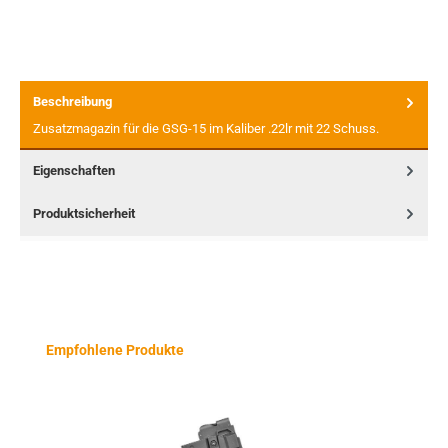
Beschreibung
Zusatzmagazin für die GSG-15 im Kaliber .22lr mit 22 Schuss.
Eigenschaften
Produktsicherheit
Produktgalerie überspringen
Empfohlene Produkte