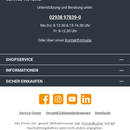
Unterstützung und Beratung unter:
02938 97839-0
Mo-Do: 8-12.30 & 13-16.30 Uhr
Fr: 8-12.30 Uhr
Oder über unser
Kontaktformular
.
SHOPSERVICE
INFORMATIONEN
SICHER EINKAUFEN
Facebook
Instagram
YouTube
https://de.linkedin.com/company
Service-Center
Versand/Zahlungsbedingungen
Downloads
Alle Preise inkl. gesetzl. Mehrwertsteuer zzgl.
Versandkosten
und ggf.
Nachnahmegebühren, wenn nicht anders angegeben.