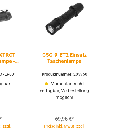
OXTROT
GSG-9 ET2 Einsatz
ampe -
Taschenlampe
en
OFEF001
Produktnummer:
205950
ügbar
Momentan nicht
verfügbar, Vorbestellung
möglich!
*
69,95 €*
. zzgl.
Preise inkl. MwSt. zzgl.