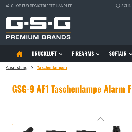
SHOP FÜR REGISTRIERTE HÄNDLER
SCHN
 Hauptinhalt springen
Zur Suche springen
Zur Hauptnavigation springen
DRUCKLUFT
FIREARMS
SOFTAIR
Ausrüstung
Taschenlampen
GSG-9 AF1 Taschenlampe Alarm Fl
Bildergalerie überspringen