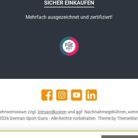
SICHER EINKAUFEN
Mehrfach ausgezeichnet und zertifiziert!
Facebook
Instagram
YouTube
https://de.linkedin.com/c
 Mehrwertsteuer zzgl.
Versandkosten
und ggf. Nachnahmegebühren, wenn 
2026 German Sport Guns - Alle Rechte vorbehalten. Theme by
ThemeWar