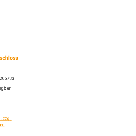
schloss
205733
ügbar
. zzgl.
ten