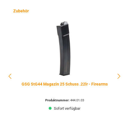
Produktgalerie überspringen
Zubehör
GSG StG44 Magazin 25 Schuss .22lr - Firearms
Produktnummer:
444.01.03
Sofort verfügbar