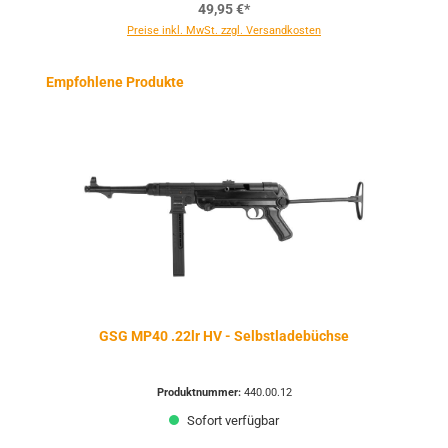
49,95 €*
Preise inkl. MwSt. zzgl. Versandkosten
Produktgalerie überspringen
Empfohlene Produkte
GSG MP40 .22lr HV - Selbstladebüchse
Produktnummer:
440.00.12
Sofort verfügbar