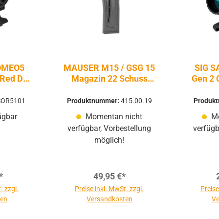
OMEO5
MAUSER M15 / GSG 15
SIG 
Red Dot
Magazin 22 Schuss
Gen 2 
.22lr - Firearms
D
SOR5101
Produktnummer:
415.00.19
Produk
ügbar
Momentan nicht
Mo
verfügbar, Vorbestellung
verfügb
möglich!
*
49,95 €*
. zzgl.
Preise inkl. MwSt. zzgl.
Preise
ten
Versandkosten
Ve