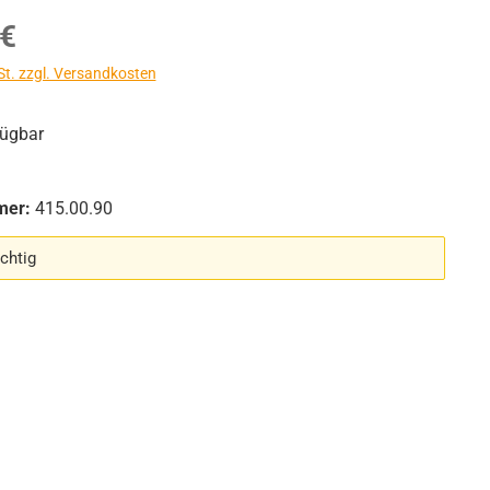
s:
 €
St. zzgl. Versandkosten
fügbar
mer:
415.00.90
chtig