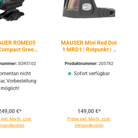
SAUER ROMEO5
MAUSER Mini Red Dot
Compact Green
1 MRD1 | Rotpunkt | 3
ot | 2 MOA
MOA
tnummer:
SOR5102
Produktnummer:
205782
mentan nicht
Sofort verfügbar
ar, Vorbestellung
möglich!
249,00 €*
149,00 €*
 inkl. MwSt. zzgl.
Preise inkl. MwSt. zzgl.
rsandkosten
Versandkosten