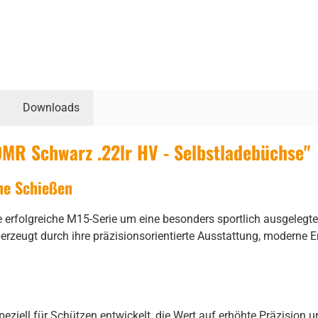
Downloads
R Schwarz .22lr HV - Selbstladebüchse"
che Schießen
folgreiche M15-Serie um eine besonders sportlich ausgelegte 
berzeugt durch ihre präzisionsorientierte Ausstattung, moderne 
ell für Schützen entwickelt, die Wert auf erhöhte Präzision u