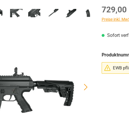
Regulärer Prei
729,00
Preise inkl. Mw
Sofort ver
Produktnum
EWB pfli