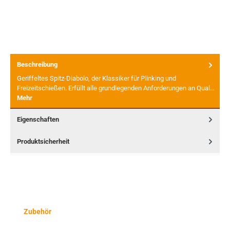
Beschreibung
Geriffeltes Spitz-Diabolo, der Klassiker für Plinking und
Freizeitschießen. Erfüllt alle grundlegenden Anforderungen an Qual…
Mehr
Eigenschaften
Produktsicherheit
Produktgalerie überspringen
Zubehör