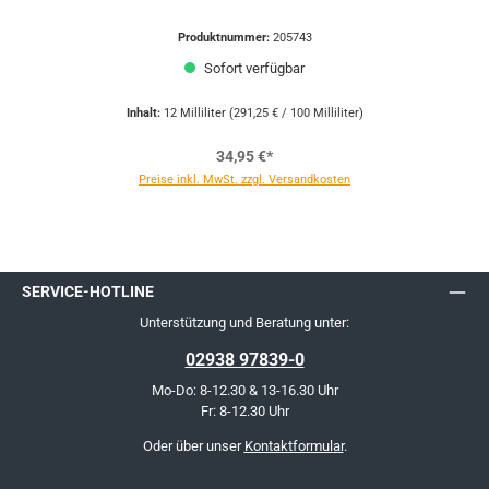
Produktnummer:
205743
Sofort verfügbar
Inhalt:
12 Milliliter
(291,25 € / 100 Milliliter)
34,95 €*
Preise inkl. MwSt. zzgl. Versandkosten
SERVICE-HOTLINE
Unterstützung und Beratung unter:
02938 97839-0
Mo-Do: 8-12.30 & 13-16.30 Uhr
Fr: 8-12.30 Uhr
Oder über unser
Kontaktformular
.