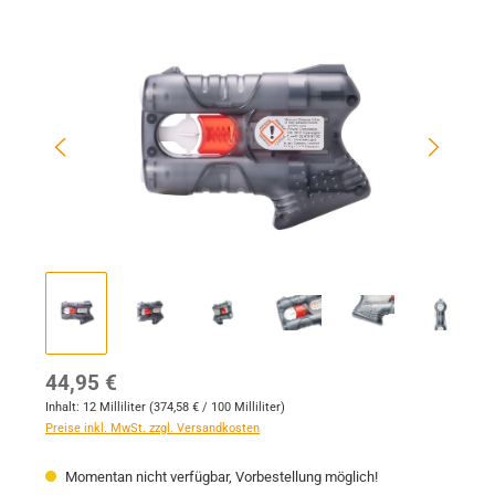
Bildergalerie überspringen
Regulärer Preis:
44,95 €
Inhalt:
12 Milliliter
(374,58 € / 100 Milliliter)
Preise inkl. MwSt. zzgl. Versandkosten
Momentan nicht verfügbar, Vorbestellung möglich!