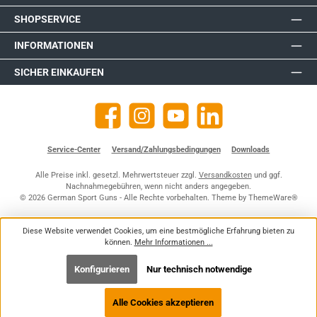
SHOPSERVICE
INFORMATIONEN
SICHER EINKAUFEN
Facebook
Instagram
YouTube
https://de.linkedin.com/company
Service-Center
Versand/Zahlungsbedingungen
Downloads
Alle Preise inkl. gesetzl. Mehrwertsteuer zzgl.
Versandkosten
und ggf.
Nachnahmegebühren, wenn nicht anders angegeben.
© 2026 German Sport Guns - Alle Rechte vorbehalten. Theme by
ThemeWare®
Diese Website verwendet Cookies, um eine bestmögliche Erfahrung bieten zu
können.
Mehr Informationen ...
Konfigurieren
Nur technisch notwendige
Alle Cookies akzeptieren