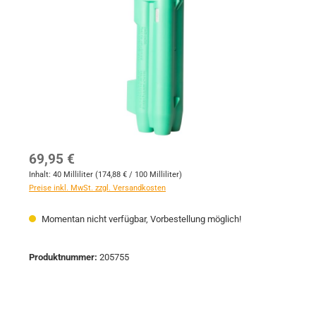
Regulärer Preis:
69,95 €
Inhalt:
40 Milliliter
(174,88 € / 100 Milliliter)
Preise inkl. MwSt. zzgl. Versandkosten
Momentan nicht verfügbar, Vorbestellung möglich!
Produktnummer:
205755