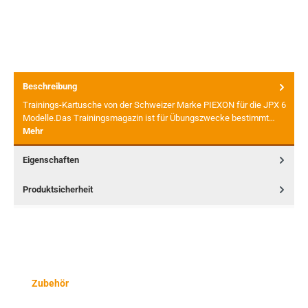
Beschreibung
Trainings-Kartusche von der Schweizer Marke PIEXON für die JPX 6
Modelle.Das Trainingsmagazin ist für Übungszwecke bestimmt…
Mehr
Eigenschaften
Produktsicherheit
Produktgalerie überspringen
Zubehör