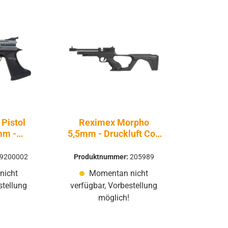
Pistol
Reximex Morpho
mm -
5,5mm - Druckluft Co2
2 Non
Non BlowBack
k
9200002
Produktnummer:
205989
nicht
Momentan nicht
stellung
verfügbar, Vorbestellung
möglich!