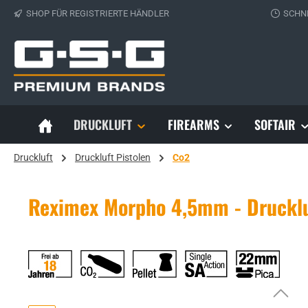
SHOP FÜR REGISTRIERTE HÄNDLER
SCHN
 Hauptinhalt springen
Zur Suche springen
Zur Hauptnavigation springen
DRUCKLUFT
FIREARMS
SOFTAIR
Druckluft
Druckluft Pistolen
Co2
Reximex Morpho 4,5mm - Druckl