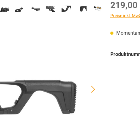
Regulärer Prei
219,00
Preise inkl. Mw
Momentan n
Produktnum