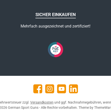
SICHER EINKAUFEN
Mehrfach ausgezeichnet und zertifiziert!
Facebook
Instagram
YouTube
https://de.linkedin.com/c
 Mehrwertsteuer zzgl.
Versandkosten
und ggf. Nachnahmegebühren, wenn 
2026 German Sport Guns - Alle Rechte vorbehalten. Theme by
ThemeWar