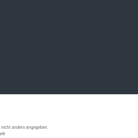
ompany/german-sport-guns-gmbh
nicht anders angegeben.
e®