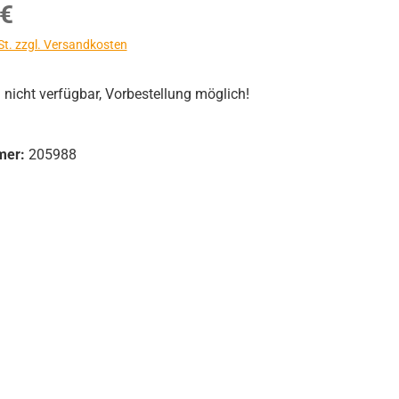
s:
 €
St. zzgl. Versandkosten
icht verfügbar, Vorbestellung möglich!
mer:
205988