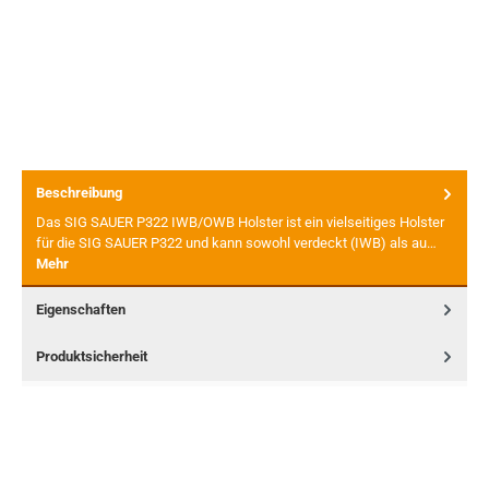
Beschreibung
Das SIG SAUER P322 IWB/OWB Holster ist ein vielseitiges Holster
für die SIG SAUER P322 und kann sowohl verdeckt (IWB) als au…
Mehr
Eigenschaften
Produktsicherheit