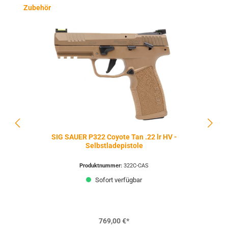
Produktgalerie überspringen
Zubehör
SIG SAUER P322 Coyote Tan .22 lr HV -
Selbstladepistole
Produktnummer:
322C-CAS
Sofort verfügbar
769,00 €*