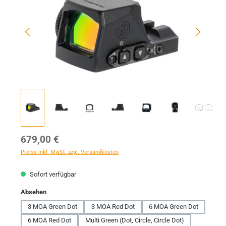
Regulärer Preis:
679,00 €
Preise inkl. MwSt. zzgl. Versandkosten
Sofort verfügbar
auswählen
Absehen
3 MOA Green Dot
3 MOA Red Dot
6 MOA Green Dot
6 MOA Red Dot
Multi Green (Dot, Circle, Circle Dot)