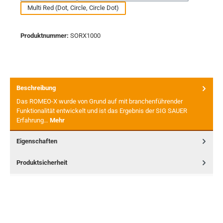
Multi Red (Dot, Circle, Circle Dot)
Produktnummer:
SORX1000
Beschreibung
Das ROMEO-X wurde von Grund auf mit branchenführender
Funktionalität entwickelt und ist das Ergebnis der SIG SAUER
Erfahrung…
Mehr
Eigenschaften
Produktsicherheit