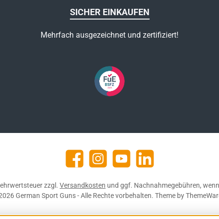
SICHER EINKAUFEN
Mehrfach ausgezeichnet und zertifiziert!
Facebook
Instagram
YouTube
https://de.linkedin.com/c
 Mehrwertsteuer zzgl.
Versandkosten
und ggf. Nachnahmegebühren, wenn 
2026 German Sport Guns - Alle Rechte vorbehalten. Theme by
ThemeWar