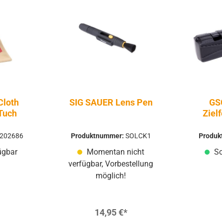
Cloth
SIG SAUER Lens Pen
GSG
Tuch
Ziel
Schall
202686
Produktnummer:
SOLCK1
Produ
ügbar
Momentan nicht
So
verfügbar, Vorbestellung
möglich!
14,95 €*