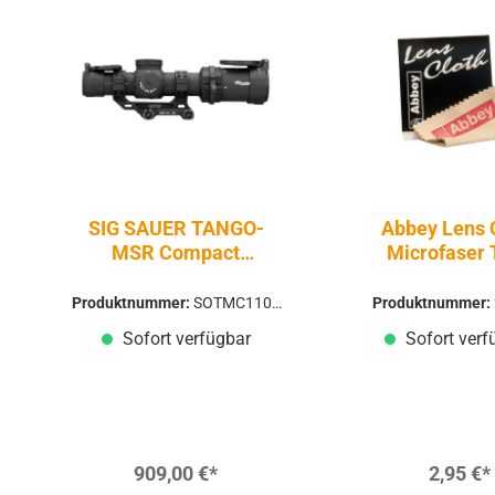
SIG SAUER TANGO-
Abbey Lens 
MSR Compact
Microfaser 
Zielfernrohr SFP | 1-
10x24 | BDC10
Produktnummer:
SOTMC1100
Produktnummer:
0
Sofort verfügbar
Sofort verf
909,00 €*
2,95 €*