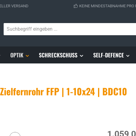
ELLER VERSAND
KEINE MINDESTABNAHME PRO
OPTIK
SCHRECKSCHUSS
SELF-DEFENCE
elfernrohr FFP | 1-10x24 | BDC10
Regulärer Prei
1.059,0