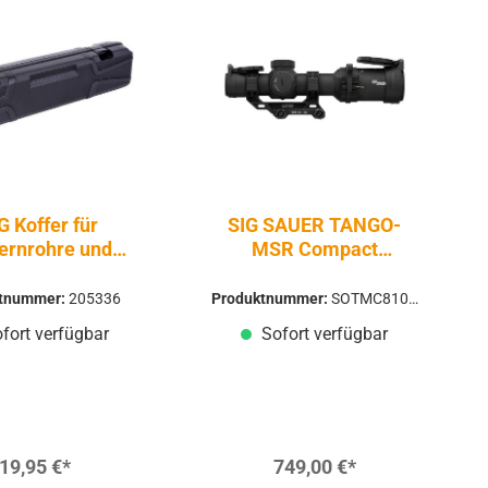
 Koffer für
SIG SAUER TANGO-
fernrohre und
MSR Compact
dämpfer Schwarz
Zielfernrohr | 1-8x24 |
BDC8
ktnummer:
205336
Produktnummer:
SOTMC8100
0
fort verfügbar
Sofort verfügbar
19,95 €*
749,00 €*