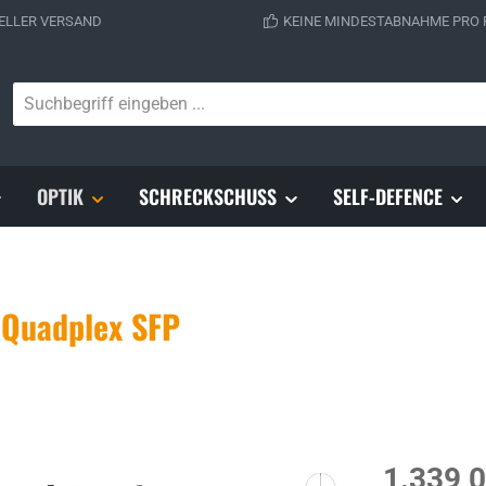
ELLER VERSAND
KEINE MINDESTABNAHME PRO
OPTIK
SCHRECKSCHUSS
SELF-DEFENCE
 Quadplex SFP
Regulärer Prei
1.339,0