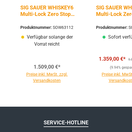
SIG SAUER WHISKEY6
SIG SAUER WH
Multi-Lock Zero Stop |
Multi-Lock Zer
3-18x44 | MOA Milling
3-18x44 | Quad
Hunter 2.0 SFP
Produktnummer:
SOW63112
Produktnummer:
S
Verfügbar solange der
Sofort verf
Vorrat reicht
Re
1.359,00 €*
1.
1.509,00 €*
(9.94% gespar
Preise inkl. MwSt. zzgl.
Preise inkl. MwSt
Versandkosten
Versandkos
SERVICE-HOTLINE