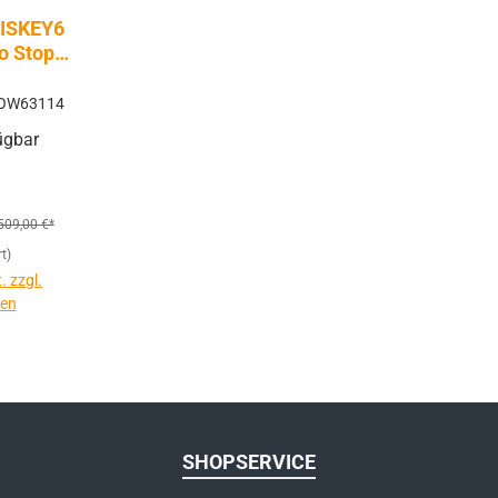
ISKEY6
o Stop |
plex SFP
OW63114
ügbar
gulärer Preis:
509,00 €*
t)
. zzgl.
ten
SHOPSERVICE