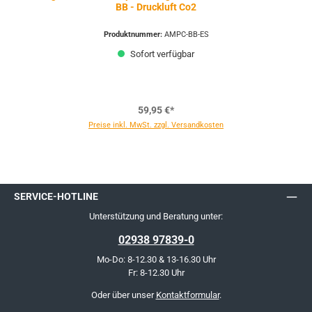
BB - Druckluft Co2
Produktnummer:
AMPC-BB-ES
Sofort verfügbar
59,95 €*
Preise inkl. MwSt. zzgl. Versandkosten
SERVICE-HOTLINE
Unterstützung und Beratung unter:
02938 97839-0
Mo-Do: 8-12.30 & 13-16.30 Uhr
Fr: 8-12.30 Uhr
Oder über unser
Kontaktformular
.