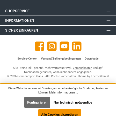
SHOPSERVICE
INFORMATIONEN
SICHER EINKAUFEN
Facebook
Instagram
YouTube
https://de.linkedin.com/company
Service-Center
Versand/Zahlungsbedingungen
Downloads
Alle Preise inkl. gesetzl. Mehrwertsteuer zzgl.
Versandkosten
und ggf.
Nachnahmegebühren, wenn nicht anders angegeben.
© 2026 German Sport Guns - Alle Rechte vorbehalten. Theme by
ThemeWare®
Diese Website verwendet Cookies, um eine bestmögliche Erfahrung bieten zu
können.
Mehr Informationen ...
Konfigurieren
Nur technisch notwendige
Alle Cookies akzeptieren