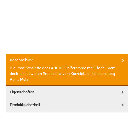
Beschreibung
Die Produktpalette der TANGO6 Zielfernrohre mit 6-fach-Zoom
deckt einen weiten Bereich ab: vom Kurzdistanz- bis zum Long-
Ran…
Mehr
Eigenschaften
Produktsicherheit