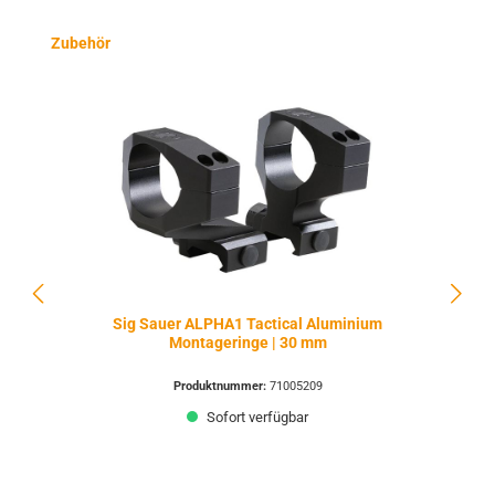
Produktgalerie überspringen
Zubehör
Sig Sauer ALPHA1 Tactical Aluminium
Montageringe | 30 mm
Produktnummer:
71005209
Sofort verfügbar