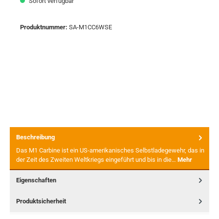
Sofort verfügbar
Produktnummer:
SA-M1CC6WSE
Beschreibung
Das M1 Carbine ist ein US-amerikanisches Selbstladegewehr, das in
der Zeit des Zweiten Weltkriegs eingeführt und bis in die…
Mehr
Eigenschaften
Produktsicherheit