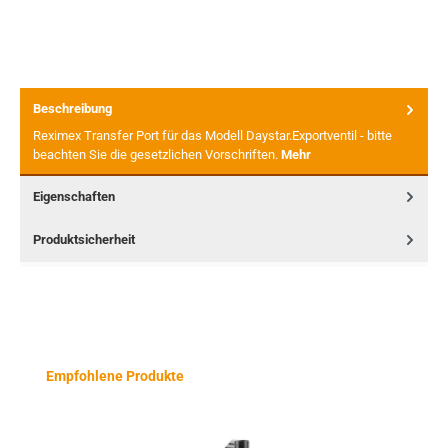
Beschreibung
Reximex Transfer Port für das Modell Daystar.Exportventil - bitte
beachten Sie die gesetzlichen Vorschriften.
Mehr
Eigenschaften
Produktsicherheit
Produktgalerie überspringen
Empfohlene Produkte