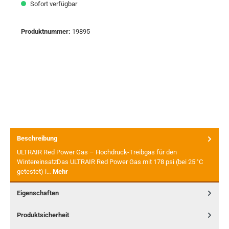
Sofort verfügbar
Produktnummer:
19895
Beschreibung
ULTRAIR Red Power Gas – Hochdruck-Treibgas für den
WintereinsatzDas ULTRAIR Red Power Gas mit 178 psi (bei 25 °C
getestet) i…
Mehr
Eigenschaften
Produktsicherheit