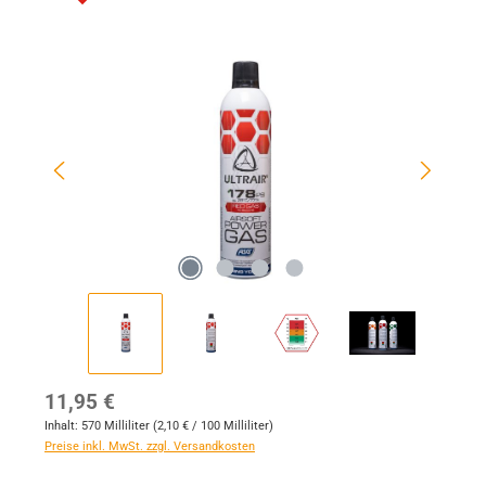
Bildergalerie überspringen
Regulärer Preis:
11,95 €
Inhalt:
570 Milliliter
(2,10 € / 100 Milliliter)
Preise inkl. MwSt. zzgl. Versandkosten