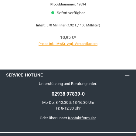
Produktnummer:
19894
Sofort verfügbar
Inhalt:
570 Milliliter
(1,92 € / 100 Milliliter)
10,95 €*
Preise inkl. MwSt. zzgl. Versandkosten
SERVICE-HOTLINE
Unterstützung und Beratung unter:
02938 97839-0
Mo-Do: 8-12.30 & 13-16.30 Uhr
Fr: 8-12.30 Uhr
Oder über unser
Kontaktformular
.