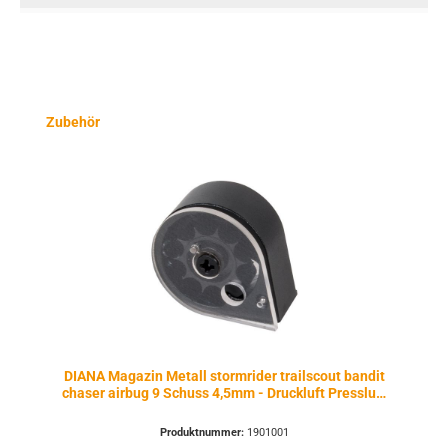
Produktgalerie überspringen
Zubehör
DIANA Magazin Metall stormrider trailscout bandit
chaser airbug 9 Schuss 4,5mm - Druckluft Pressluft
| PCP | Co2
Produktnummer:
1901001