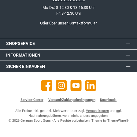
Mo-Do: 8-12.30 & 13-16.30 Uhr
Fr: 8-12.30 Uhr
Oder über unser
Kontaktformular
.
SHOPSERVICE
INFORMATIONEN
SICHER EINKAUFEN
Facebook
Instagram
YouTube
https://de.linkedin.com/company
Service-Center
Versand/Zahlungsbedingungen
Downloads
Alle Preise inkl. gesetzl. Mehrwertsteuer zzgl.
Versandkosten
und ggf.
Nachnahmegebühren, wenn nicht anders angegeben.
© 2026 German Sport Guns - Alle Rechte vorbehalten. Theme by
ThemeWare®