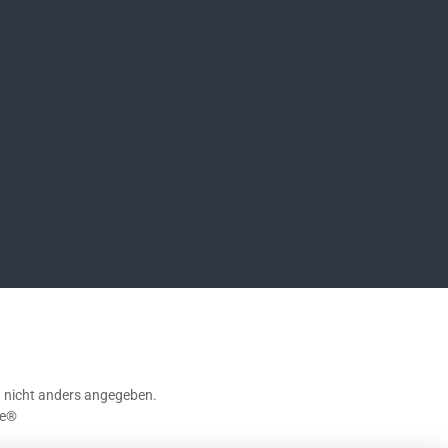
ompany/german-sport-guns-gmbh
nicht anders angegeben.
e®