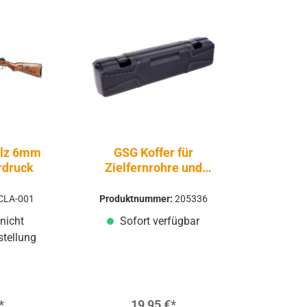
olz 6mm
GSG Koffer für
erdruck
Zielfernrohre und
Schalldämpfer Schwarz
CLA-001
Produktnummer:
205336
nicht
Sofort verfügbar
stellung
*
19,95 €*