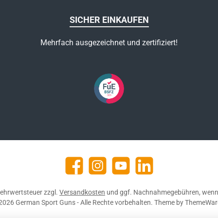
SICHER EINKAUFEN
Mehrfach ausgezeichnet und zertifiziert!
Facebook
Instagram
YouTube
https://de.linkedin.com/c
 Mehrwertsteuer zzgl.
Versandkosten
und ggf. Nachnahmegebühren, wenn 
2026 German Sport Guns - Alle Rechte vorbehalten. Theme by
ThemeWar