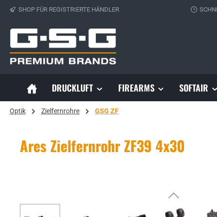
SHOP FÜR REGISTRIERTE HÄNDLER
SCHN
 Hauptinhalt springen
Zur Suche springen
Zur Hauptnavigation springen
DRUCKLUFT
FIREARMS
SOFTAIR
Optik
Zielfernrohre
GSG ZF
Ares Zielfernrohr ZF39 4x30
Bildergalerie überspringen