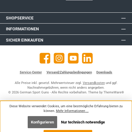
SHOPSERVICE
INFORMATIONEN
SICHER EINKAUFEN
Facebook
Instagram
YouTube
https://de.linkedin.com/company
Service-Center
Versand/Zahlungsbedingungen
Downloads
Alle Preise inkl. gesetzl. Mehrwertsteuer zzgl.
Versandkosten
und ggf.
Nachnahmegebühren, wenn nicht anders angegeben.
© 2026 German Sport Guns - Alle Rechte vorbehalten. Theme by
ThemeWare®
Diese Website verwendet Cookies, um eine bestmögliche Erfahrung bieten zu
können.
Mehr Informationen ...
Konfigurieren
Nur technisch notwendige