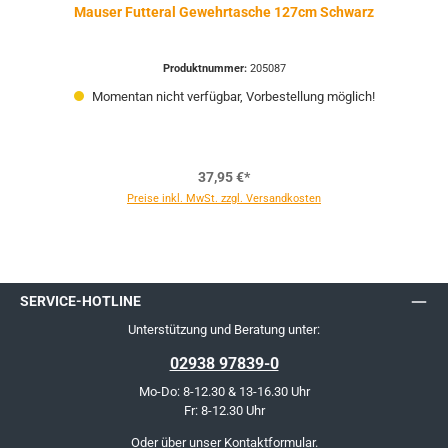
Mauser Futteral Gewehrtasche 127cm Schwarz
Produktnummer:
205087
Momentan nicht verfügbar, Vorbestellung möglich!
37,95 €*
Preise inkl. MwSt. zzgl. Versandkosten
SERVICE-HOTLINE
Unterstützung und Beratung unter:
02938 97839-0
Mo-Do: 8-12.30 & 13-16.30 Uhr
Fr: 8-12.30 Uhr
Oder über unser
Kontaktformular
.