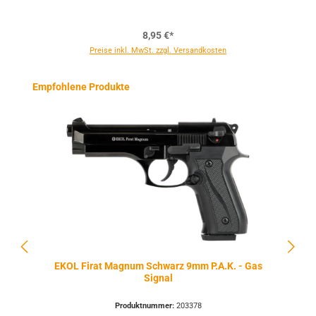
8,95 €*
Preise inkl. MwSt. zzgl. Versandkosten
Produktgalerie überspringen
Empfohlene Produkte
EKOL Firat Magnum Schwarz 9mm P.A.K. - Gas
Signal
Produktnummer:
203378