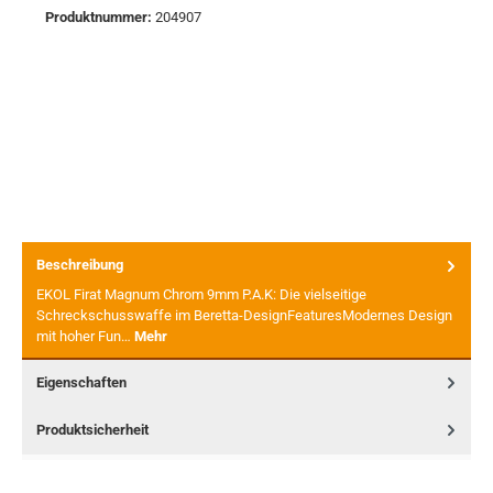
Produktnummer:
204907
Beschreibung
EKOL Firat Magnum Chrom 9mm P.A.K: Die vielseitige
Schreckschusswaffe im Beretta-DesignFeaturesModernes Design
mit hoher Fun…
Mehr
Eigenschaften
Produktsicherheit