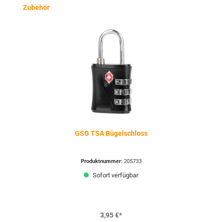
Produktgalerie überspringen
Zubehör
GSG TSA Bügelschloss
Produktnummer:
205733
Sofort verfügbar
3,95 €*