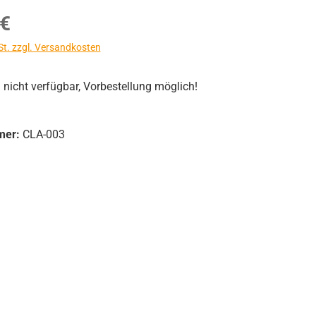
s:
 €
St. zzgl. Versandkosten
icht verfügbar, Vorbestellung möglich!
mer:
CLA-003