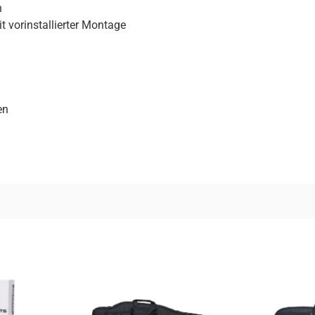
h
it vorinstallierter Montage
en