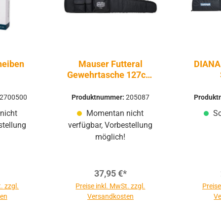
heiben
Mauser Futteral
DIANA
Gewehrtasche 127cm
Schwarz
2700500
Produktnummer:
205087
Produk
nicht
Momentan nicht
So
stellung
verfügbar, Vorbestellung
möglich!
37,95 €*
. zzgl.
Preise inkl. MwSt. zzgl.
Preise
ten
Versandkosten
Ve