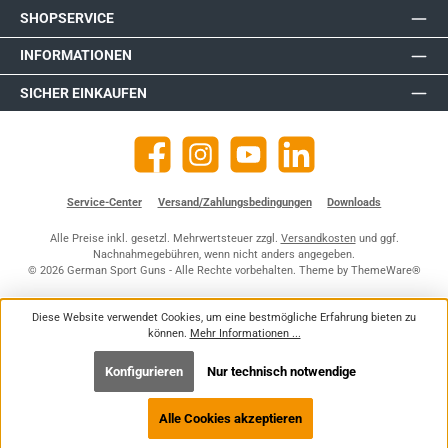
SHOPSERVICE
INFORMATIONEN
SICHER EINKAUFEN
Facebook
Instagram
YouTube
https://de.linkedin.com/company
Service-Center
Versand/Zahlungsbedingungen
Downloads
Alle Preise inkl. gesetzl. Mehrwertsteuer zzgl.
Versandkosten
und ggf.
Nachnahmegebühren, wenn nicht anders angegeben.
© 2026 German Sport Guns - Alle Rechte vorbehalten. Theme by
ThemeWare®
Diese Website verwendet Cookies, um eine bestmögliche Erfahrung bieten zu
können.
Mehr Informationen ...
Konfigurieren
Nur technisch notwendige
Alle Cookies akzeptieren