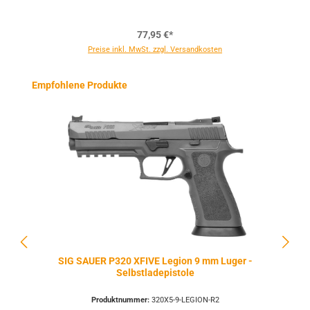
77,95 €*
Preise inkl. MwSt. zzgl. Versandkosten
Produktgalerie überspringen
Empfohlene Produkte
SIG SAUER P320 XFIVE Legion 9 mm Luger -
Selbstladepistole
Produktnummer:
320X5-9-LEGION-R2