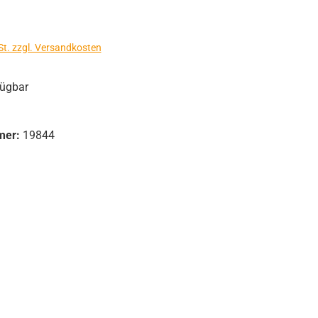
s:
St. zzgl. Versandkosten
fügbar
mer:
19844