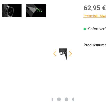
Regulärer Prei
62,95 €
Preise inkl. Mw
Sofort ver
Produktnum