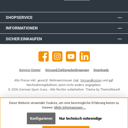
SHOPSERVICE
INFORMATIONEN
SICHER EINKAUFEN
Facebook
Instagram
YouTube
https://de.linkedin.com/company
Service-Center
Versand/Zahlungsbedingungen
Downloads
Alle Preise inkl. gesetzl. Mehrwertsteuer zzgl.
Versandkosten
und ggf.
Nachnahmegebühren, wenn nicht anders angegeben.
© 2026 German Sport Guns - Alle Rechte vorbehalten. Theme by
ThemeWare®
Diese Website verwendet Cookies, um eine bestmögliche Erfahrung bieten zu
können.
Mehr Informationen ...
Konfigurieren
Nur technisch notwendige