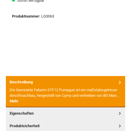
Sofort verfügbar
Produktnummer:
LG3063
Beschreibung
Die lizensierte Fabarm STF12 Pumpgun ist ein maßstabsgetreuer
Airsoftnachbau, hergestellt von Cyma und vertrieben von BO Man…
Mehr
Eigenschaften
Produktsicherheit