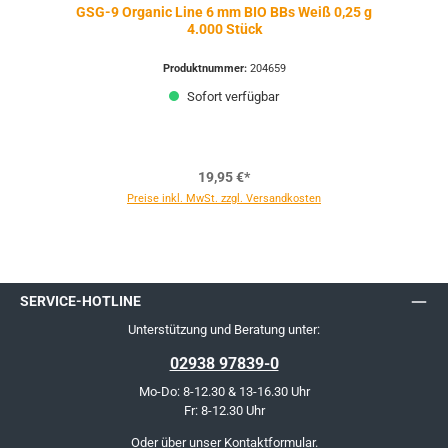
GSG-9 Organic Line 6 mm BIO BBs Weiß 0,25 g
4.000 Stück
Produktnummer:
204659
Sofort verfügbar
19,95 €*
Preise inkl. MwSt. zzgl. Versandkosten
SERVICE-HOTLINE
Unterstützung und Beratung unter:
02938 97839-0
Mo-Do: 8-12.30 & 13-16.30 Uhr
Fr: 8-12.30 Uhr
Oder über unser
Kontaktformular
.