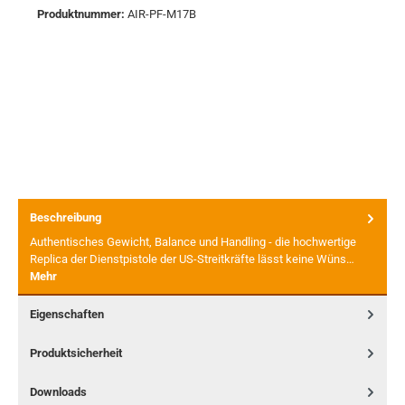
Produktnummer:
AIR-PF-M17B
Beschreibung
Authentisches Gewicht, Balance und Handling - die hochwertige
Replica der Dienstpistole der US-Streitkräfte lässt keine Wüns…
Mehr
Eigenschaften
Produktsicherheit
Downloads