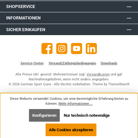
SHOPSERVICE
INFORMATIONEN
SICHER EINKAUFEN
Facebook
Instagram
YouTube
https://de.linkedin.com/company
Service-Center
Versand/Zahlungsbedingungen
Downloads
Alle Preise inkl. gesetzl. Mehrwertsteuer zzgl.
Versandkosten
und ggf.
Nachnahmegebühren, wenn nicht anders angegeben.
© 2026 German Sport Guns - Alle Rechte vorbehalten. Theme by
ThemeWare®
Diese Website verwendet Cookies, um eine bestmögliche Erfahrung bieten zu
können.
Mehr Informationen ...
Konfigurieren
Nur technisch notwendige
Alle Cookies akzeptieren