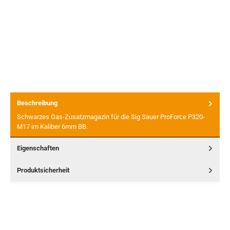
Beschreibung
Schwarzes Gas-Zusatzmagazin für die Sig Sauer ProForce P320-
M17 im Kaliber 6mm BB.
Eigenschaften
Produktsicherheit